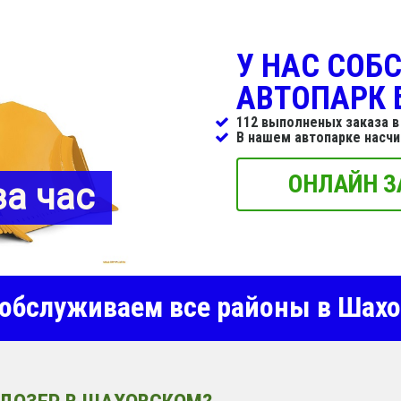
У НАС СОБ
АВТОПАРК 
112 выполненых заказа в
В нашем автопарке насч
ОНЛАЙН З
за час
бслуживаем все районы в Шах