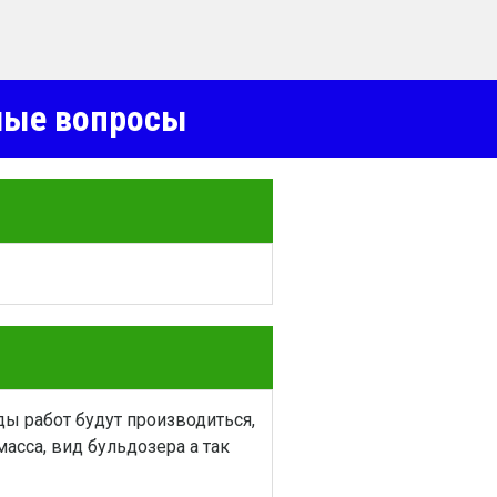
емые вопросы
ы работ будут производиться,
асса, вид бульдозера а так