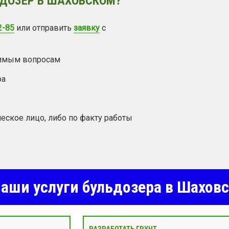
ЬДОЗЕР В ШАХОВСКОМ?
2-85
или отправить
заявку
с
димым вопросам
ра
еское лицо, либо по факту работы
аши услуги бульдозера в Шахов