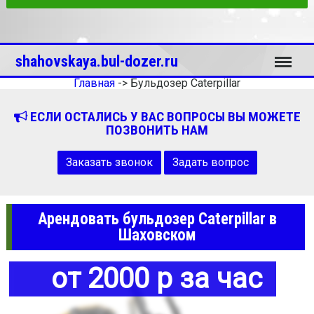
Меню
shahovskaya.bul-dozer.ru
Главная
->
Бульдозер Caterpillar
ЕСЛИ ОСТАЛИСЬ У ВАС ВОПРОСЫ ВЫ МОЖЕТЕ
ПОЗВОНИТЬ НАМ
Заказать звонок
Задать вопрос
Арендовать бульдозер Caterpillar в
Шаховском
от 2000 р за час